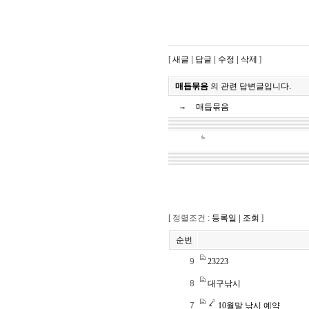
[
새글
|
답글
|
수정
|
삭제
]
매듭묶음
의 관련 답변글입니다.
매듭묶음
→
[ 정렬조건 :
등록일
|
조회
]
순번
9
23223
8
대구낚시
7
10월말 낚시 예약