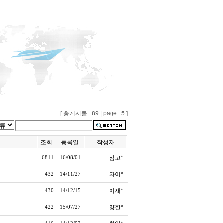
[ 총게시물 : 89 | page : 5 ]
조회
등록일
작성자
심고*
6811
16/08/01
자이*
432
14/11/27
이재*
430
14/12/15
양한*
422
15/07/27