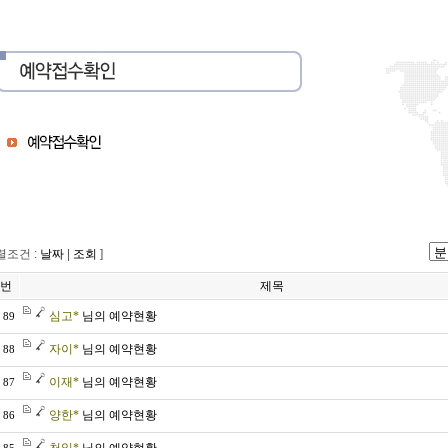
정렬조건 :
날짜
|
조회
]
번
제목
심고*
님의 예약현황
89
자이*
님의 예약현황
88
이재*
님의 예약현황
87
양한*
님의 예약현황
86