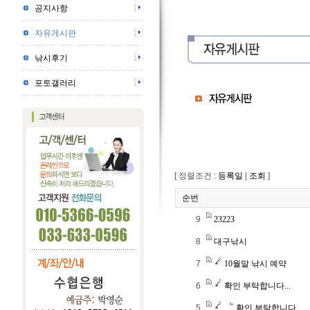
공지사항
자유게시판
낚시후기
포토갤러리
[ 정렬조건 :
등록일
|
조회
]
순번
9
23223
8
대구낚시
7
10월말 낚시 예약
6
확인 부탁합니다...
5
확인 부탁합니다...